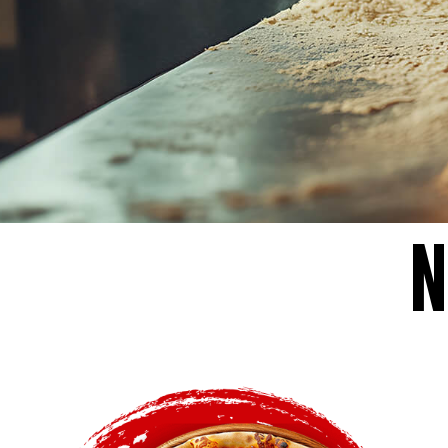
Mentions Légales
Mobile
Programme De Fidélité
Avis
Mon Compte
Notre Restaurant
Zones de Livraison