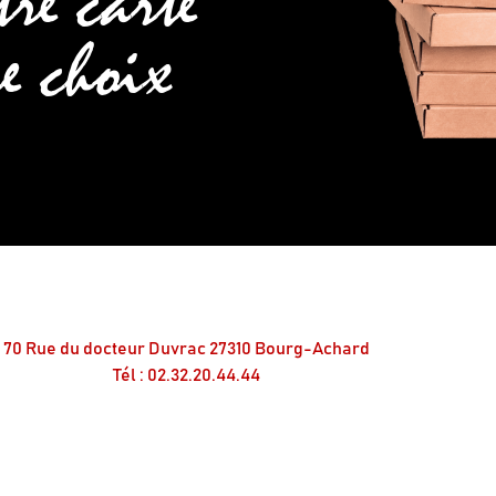
re carte
re choix
70 Rue du docteur Duvrac 27310 Bourg-Achard
Tél : 02.32.20.44.44