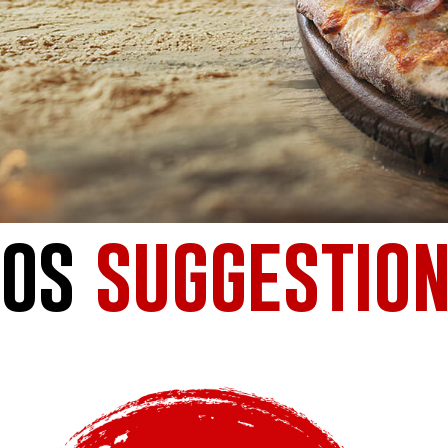
nos
suggestio