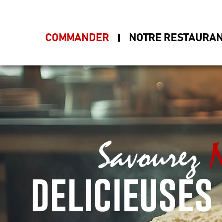
COMMANDER
NOTRE RESTAURA
Accueil
Allergènes
Savourez
N
Charte Qualité
delicieuses
C.G.V
Contact