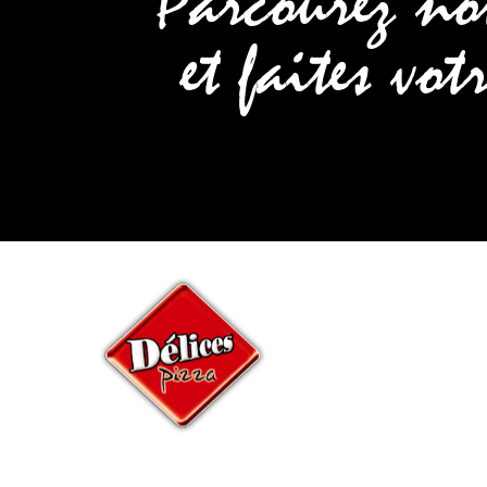
Parcourez not
et faites vot