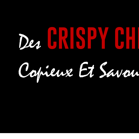
CRISPY CH
Des
Copieux Et Savou