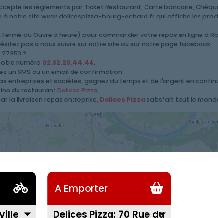
cepte les règlements par Ticket Restaurant, Carte bancaire, Chèque,
 à notre site www.delicespizza-bourg-achard.fr qui affiche les produits
ert, Fermé ou Ouvre à heure) pour commander votre repas en ligne à 
ésitez pas à nous suivre sur notre site ou sur notre page facebook.
 27350 ?
 notre numéro
02.32.20.44.44
.
vez un SMS ou un email de confirmation.
epas entreprises et sociétés, gagnez du temps et de l'argent en conti
isine du restaurant
Delices Pizza
.
r la livraison repas entreprise,
Delices Pizza
satisfait tout le monde
A Emporter