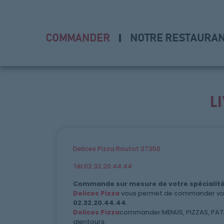
COMMANDER
NOTRE RESTAURA
L
Accueil
Allergènes
Delices Pizza Routot 27350
Charte Qualité
Tél:02.32.20.44.44
C.G.V
Commande sur mesure de votre spécialité
Delices Pizza
vous permet de commander votre
02.32.20.44.44
.
Contact
Delices Pizza
commander:MENUS, PIZZAS, PATES
alentours.