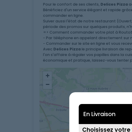
Mentions Légales
Pour le confort de ses clients,
Delices Pizza
ac
Bénéficiez d'un service élégant et rapide grâce
Mobile
commander en ligne.
Suiver aussi l'état de notre restaurant (Ouv
période des promos sur quelques produits, n'h
Programme De Fidélité
=> Comment commander votre plat à Routot
- Par téléphone en appelant directement sur
Avis
- Commander sur le site en ligne et vous rece
Avec
Delices Pizza
le principe livraison de r
Mon Compte
l'on s'affaire à régaler vos papilles dans la cu
économique et pratique, laissez-vous tenter pa
Notre Restaurant
+
Zones de Livraison
−
En Livraison