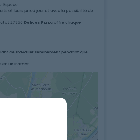
 Espèce, .
 et leurs prix à jour et avec la possibilité de
Routot 27350
Delices Pizza
offre chaque
nuant de travailler sereinement pendant que
 en un instant.